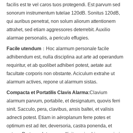
facilis est te vel caros tuos protegendi. Est parvum sed
sonorum instrumentum tutelae 120dB. Sonitus 120dB,
qui auribus penetrat, non solum aliorum attentionem
attrahet, sed etiam aggressores deterrebit. Auxilio
alarmae ​​personalis, a periculo effugies.
Facile utendum
：Hoc alarmum personale facile
adhibendum est, nulla disciplina aut arte ad operandum
requiritur, et ab quolibet adhiberi potest, aetate aut
facultate corporis non obstante. Aciculum extrahe ut
alarmum actives, repone ut alarmum sistas.
Compacta et Portatilis Clavis Alarma:
Clavium
alarmum parvum, portabile, et designatum, quovis ferri
sinit. Sacculo, pera, clavibus, ansis baltei, et valisis
adnecti potest. Etiam in aëroplanum ferre potes et
optimum est ad iter, deversoria, castra ponenda, et