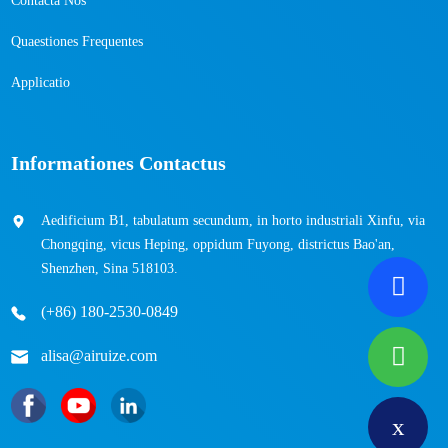
Contacta Nos
Quaestiones Frequentes
Applicatio
Informationes Contactus
Aedificium B1, tabulatum secundum, in horto industriali Xinfu, via
Chongqing, vicus Heping, oppidum Fuyong, districtus Bao'an,
Shenzhen, Sina 518103.
(+86) 180-2530-0849
alisa@airuize.com