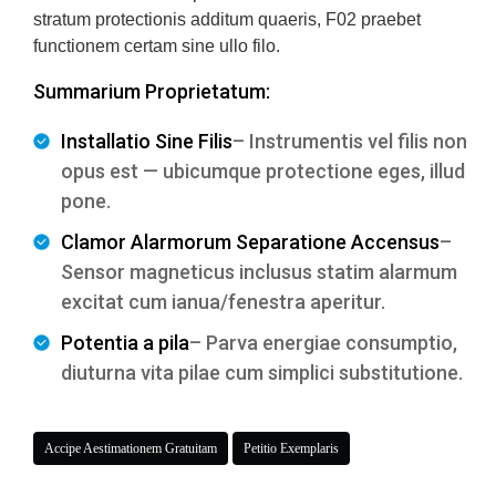
stratum protectionis additum quaeris, F02 praebet
functionem certam sine ullo filo.
Summarium Proprietatum:
Installatio Sine Filis
– Instrumentis vel filis non
opus est — ubicumque protectione eges, illud
pone.
Clamor Alarmorum Separatione Accensus
–
Sensor magneticus inclusus statim alarmum
excitat cum ianua/fenestra aperitur.
Potentia a pila
– Parva energiae consumptio,
diuturna vita pilae cum simplici substitutione.
Accipe Aestimationem Gratuitam
Petitio Exemplaris