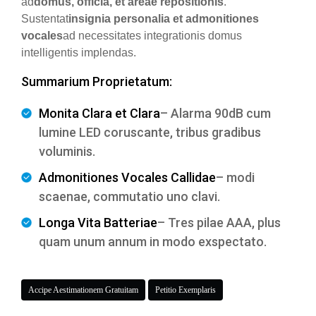
ad
domus, officia, et areae repositionis
.
Sustentat
insignia personalia et admonitiones
vocales
ad necessitates integrationis domus
intelligentis implendas.
Summarium Proprietatum:
Monita Clara et Clara
– Alarma 90dB cum
lumine LED coruscante, tribus gradibus
voluminis.
Admonitiones Vocales Callidae
– modi
scaenae, commutatio uno clavi.
Longa Vita Batteriae
– Tres pilae AAA, plus
quam unum annum in modo exspectato.
Accipe Aestimationem Gratuitam
Petitio Exemplaris