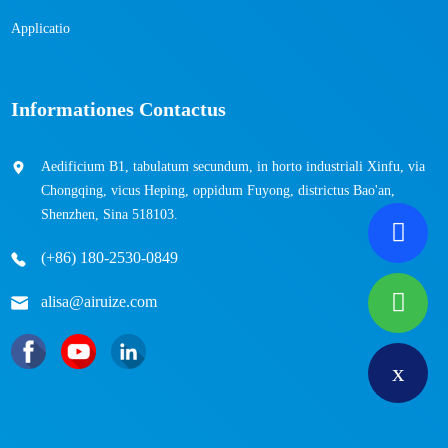
Applicatio
Informationes Contactus
Aedificium B1, tabulatum secundum, in horto industriali Xinfu, via
Chongqing, vicus Heping, oppidum Fuyong, districtus Bao'an,
Shenzhen, Sina 518103.
(+86) 180-2530-0849
alisa@airuize.com