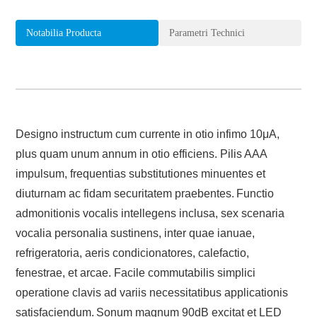
Notabilia Producta
Parametri Technici
Designo instructum cum currente in otio infimo 10μA,
plus quam unum annum in otio efficiens. Pilis AAA
impulsum, frequentias substitutiones minuentes et
diuturnam ac fidam securitatem praebentes.
Functio
admonitionis vocalis intellegens inclusa, sex scenaria
vocalia personalia sustinens, inter quae ianuae,
refrigeratoria, aeris condicionatores, calefactio,
fenestrae, et arcae. Facile commutabilis simplici
operatione clavis ad variis necessitatibus applicationis
satisfaciendum.
Sonum magnum 90dB excitat et LED