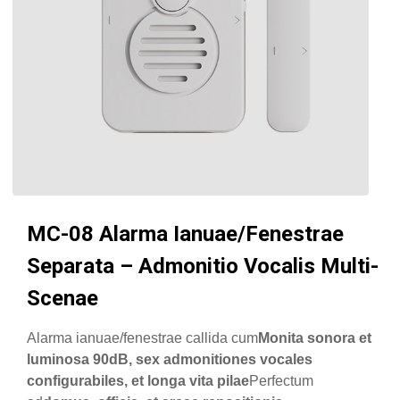
MC-08 Alarma Ianuae/Fenestrae
Separata – Admonitio Vocalis Multi-
Scenae
Alarma ianuae/fenestrae callida cum
Monita sonora et
luminosa 90dB, sex admonitiones vocales
configurabiles, et longa vita pilae
Perfectum