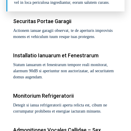
vel in loca periculosa ingrediantur, eorum salutem curans.
Securitas Portae Garagii
Actionem ianuae garagii observat, te de aperturis improvisis
monens et vehiculum tuum resque tuas protegens.
Installatio Ianuarum et Fenestrarum
Statum ianuarum et fenestrarum tempore reali monitorat,
alarmum 90dB si aperiuntur non auctorizatae, ad securitatem
domus augendam.
Monitorium Refrigeratorii
Detegit si ianua refrigeratorii aperta relicta est, cibum ne
corrumpatur prohibens et energiae iacturam minuens.
Admonitiones Vocales Callidae – Sex