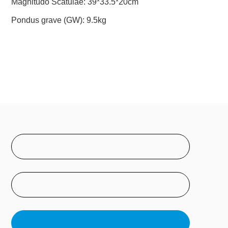
Magnitudo Scatulae: 39*33.5*20cm
Pondus grave (GW): 9.5kg