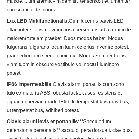
mutare. Cum alarma vim demittit, ter sonabit et lumen ter
coruscabit ut te moneat.
Lux LED Multifunctionalis:
Cum lucernis parvis LED
altae intensitatis, clavium ansa personalis ad alarmum te
maiorem tutelam praebet. Duos modos habet. Modus
fulgurans fulgurans locum tuum celerius invenire potest,
praesertim cum sirena comitatur. Modus Semper Lucis
viam tuam in obscuro vestibulo vel noctu illuminare
potest.
IP66 Impermeabilis:
Clavis alarmi portatilis cum sono
tuto ex materia ABS robusta facta, casus resistens et
aquae imperviae gradu IP66. In tempestatibus gravibus,
ut tempestatibus, adhiberi potest.
Clavis alarmi levis et portabilis:
**Specularium
defensionis personalis** sacculo, pera dorsuali, clavibus,
ansis baltei, et valisis adnecti potest. Etiam in