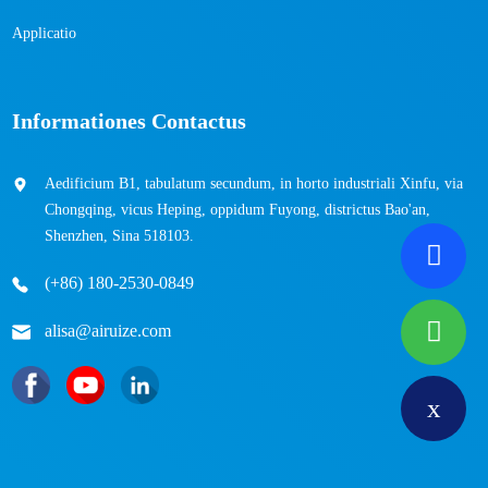
Applicatio
Informationes Contactus
Aedificium B1, tabulatum secundum, in horto industriali Xinfu, via
Chongqing, vicus Heping, oppidum Fuyong, districtus Bao'an,
Shenzhen, Sina 518103.
(+86) 180-2530-0849
alisa@airuize.com