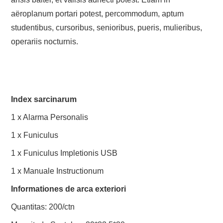
aëroplanum portari potest, percommodum, aptum
studentibus, cursoribus, senioribus, pueris, mulieribus,
operariis nocturnis.
Index sarcinarum
1 x Alarma Personalis
1 x Funiculus
1 x Funiculus Impletionis USB
1 x Manuale Instructionum
Informationes de arca exteriori
Quantitas: 200/ctn