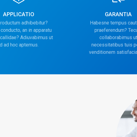
APPLICATIO
GARANTIA
productum adhibebitur?
Habesne tempus caut
conducto, an in apparatu
praeferendum? Te
callidae? Adiuvabimus ut
collaborabimus u
id ad hoc aptemus.
necessitatibus tuis p
venditionem satisfaci