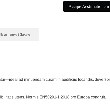
Accipe Aestimationem
ficationes Claves
tur—ideal ad minuendam curam in aedificiis locandis, deversorii
sibilitatis utens. Normis EN50291-1:2018 pro Europa congruit.