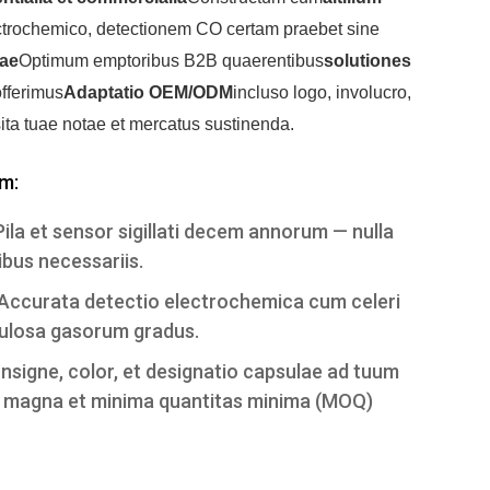
ctrochemico, detectionem CO certam praebet sine
lae
Optimum emptoribus B2B quaerentibus
solutiones
offerimus
Adaptatio OEM/ODM
incluso logo, involucro,
isita tuae notae et mercatus sustinenda.
m:
Pila et sensor sigillati decem annorum — nulla
ibus necessariis.
Accurata detectio electrochemica cum celeri
culosa gasorum gradus.
Insigne, color, et designatio capsulae ad tuum
a magna et minima quantitas minima (MOQ)