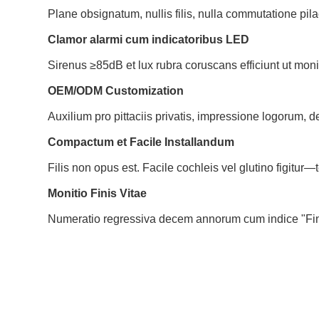
Plane obsignatum, nullis filis, nulla commutatione 
Clamor alarmi cum indicatoribus LED
Sirenus ≥85dB et lux rubra coruscans efficiunt ut monita
OEM/ODM Customization
Auxilium pro pittaciis privatis, impressione logorum, 
Compactum et Facile Installandum
Filis non opus est. Facile cochleis vel glutino figitur
Monitio Finis Vitae
Numeratio regressiva decem annorum cum indice "Fini