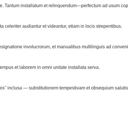
pilae. Tantum installatum et relinquendum—perfectum ad usum co
 celeriter audiantur et videantur, etiam in locis strepentibus.
designatione involucrorum, et manualibus multilinguis ad conven
—tempus et laborem in omni unitate installata serva.
s" inclusa — substitutionem tempestivam et obsequium salutis 