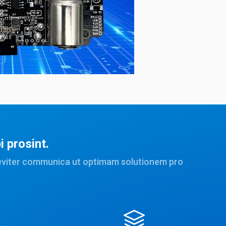
 prosint.
reviter communica ut optimam solutionem pro