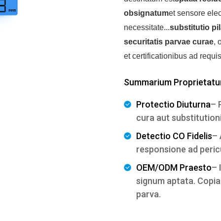
obsignatum
et sensore ele
necessitate...
substitutio pi
securitatis parvae curae
, 
et certificationibus ad requ
Summarium Proprietatu
Protectio Diuturna
– 
cura aut substitution
Detectio CO Fidelis
– 
responsione ad peri
OEM/ODM Praesto
– 
signum aptata. Copi
parva.