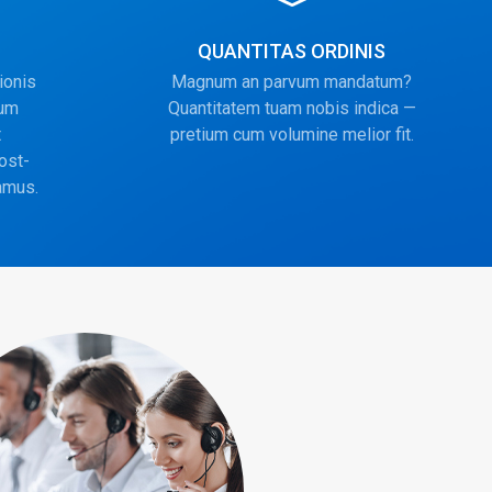
QUANTITAS ORDINIS
ionis
Magnum an parvum mandatum?
cum
Quantitatem tuam nobis indica —
t
pretium cum volumine melior fit.
ost-
amus.