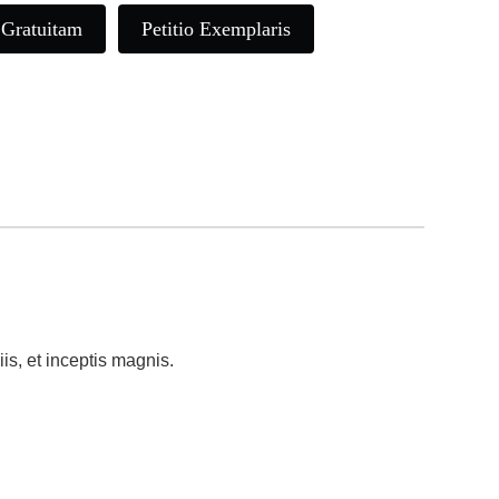
 Gratuitam
Petitio Exemplaris
s, et inceptis magnis.