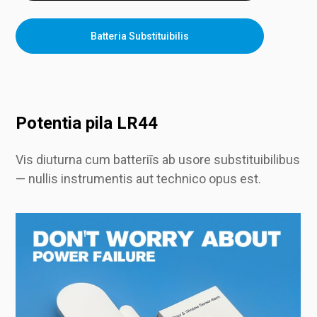
Batteria Substituibilis
Potentia pila LR44
Vis diuturna cum batteriīs ab usore substituibilibus
— nullis instrumentis aut technico opus est.
Utere taenia 3M vel cochleis ad figendum intra secundas—perfectum ad amplam possessionem disponendam.
Facile sonum alarmi cum instrumento remoto incluso moderare—commodum usoribus finalibus et administratoribus possessionum.