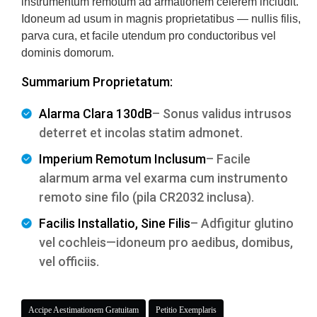
instrumentum remotum ad armationem celerem includit.
Idoneum ad usum in magnis proprietatibus — nullis filis,
parva cura, et facile utendum pro conductoribus vel
dominis domorum.
Summarium Proprietatum:
Alarma Clara 130dB
– Sonus validus intrusos
deterret et incolas statim admonet.
Imperium Remotum Inclusum
– Facile
alarmum arma vel exarma cum instrumento
remoto sine filo (pila CR2032 inclusa).
Facilis Installatio, Sine Filis
– Adfigitur glutino
vel cochleis—idoneum pro aedibus, domibus,
vel officiis.
Accipe Aestimationem Gratuitam
Petitio Exemplaris