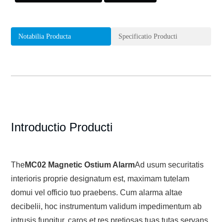
Notabilia Producta
Specificatio Producti
Introductio Producti
The
MC02 Magnetic Ostium Alarm
Ad usum securitatis
interioris proprie designatum est, maximam tutelam
domui vel officio tuo praebens. Cum alarma altae
decibelii, hoc instrumentum validum impedimentum ab
intrusis fungitur, caros et res pretiosas tuas tutas servans.