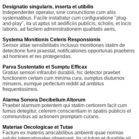
Designatio singularis, inserta et utibilis
Independenter operatur, sine coniunctione cum aliis
systematibus. Facile installatur cum configuratione "plug-
and-play", ita ut aptus sit aedificiis publicis, scholis, et locis
laboris, ad facilem administrationem qualitatis aeris.
Systema Monitionis Celeris Responsionis
Sensor altae sensibilitatis inclusus monitiones statim de
detectione fumi praestat, notificationes opportunas praebens
ad homines et res protegendas.
Parva Sustentatio et Sumptu Efficax
Gratias sensori infrarubri durabili, hic detector praebet
functionem certam cum minima cura, sumptus diuturnos
minuens, eumque perfectum reddit ad ambitus
frequentissimos.
Alarma Sonora Decibelium Altorum
Praebet alarmum potentem qui statim certiorem facit cum
fumus detegitur, celerem conscientiam in spatiis publicis et
communibus ad actionem promptam curans.
Materiae Oecologicae et Tutae
Factum ex materiis amicabilibus ambienti quae normas
salutis internationales observant, ita ut tutum et durabile sit