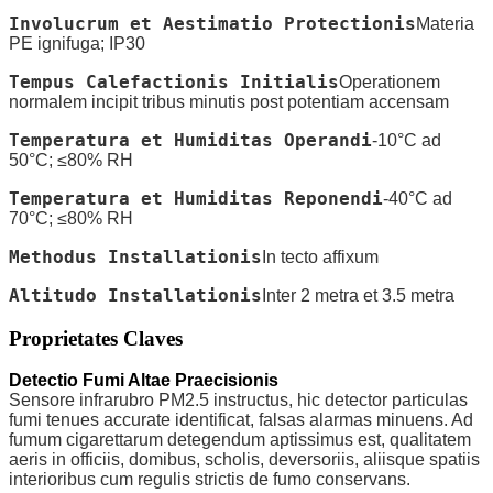
Involucrum et Aestimatio Protectionis
Materia
PE ignifuga; IP30
Tempus Calefactionis Initialis
Operationem
normalem incipit tribus minutis post potentiam accensam
Temperatura et Humiditas Operandi
-10°C ad
50°C; ≤80% RH
Temperatura et Humiditas Reponendi
-40°C ad
70°C; ≤80% RH
Methodus Installationis
In tecto affixum
Altitudo Installationis
Inter 2 metra et 3.5 metra
Proprietates Claves
Detectio Fumi Altae Praecisionis
Sensore infrarubro PM2.5 instructus, hic detector particulas
fumi tenues accurate identificat, falsas alarmas minuens. Ad
fumum cigarettarum detegendum aptissimus est, qualitatem
aeris in officiis, domibus, scholis, deversoriis, aliisque spatiis
interioribus cum regulis strictis de fumo conservans.