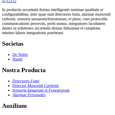
In productis securitatis domus intelligentis summae qualitatis et
configurabilibus, inter quae sunt detectores fumi, alarmae ​​monoxidi
carbonii, sensoria ianuarum/fenestrarum, et plura, cum protocollis
communicationis provectis, periti sumus, integratores facultatem
dantes ut solutiones securitatis domus fidissimas et completas
minimo labore integrationis praebeant.
Societas
De Nobis
Nuntii
Nostra Producta
Detectores Fumi
Detector Monoxidi Carbonii
Sensoria Ianuarum et Fenestrarum
Alarmae ​​Personales
Auxilium