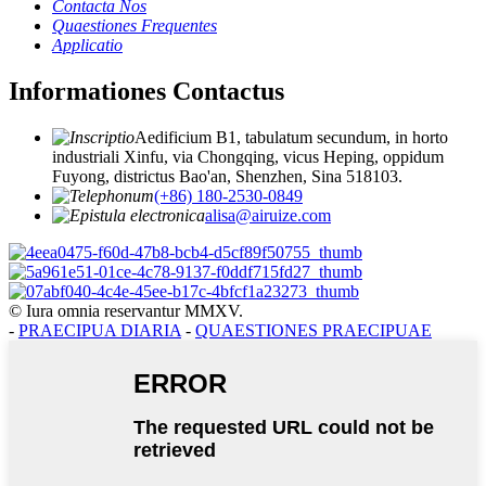
Contacta Nos
Quaestiones Frequentes
Applicatio
Informationes Contactus
Aedificium B1, tabulatum secundum, in horto
industriali Xinfu, via Chongqing, vicus Heping, oppidum
Fuyong, districtus Bao'an, Shenzhen, Sina 518103.
(+86) 180-2530-0849
alisa@airuize.com
© Iura omnia reservantur MMXV.
-
PRAECIPUA DIARIA
-
QUAESTIONES PRAECIPUAE