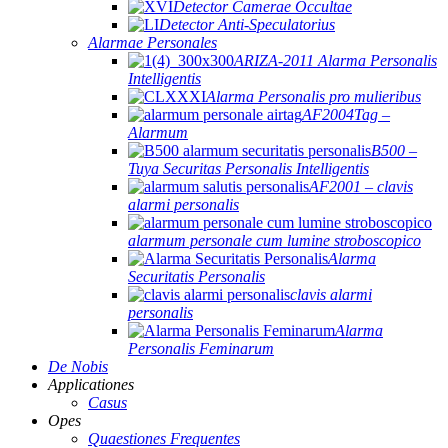
Detector Camerae Occultae
Detector Anti-Speculatorius
Alarmae ​​Personales
ARIZA-2011 Alarma Personalis
Intelligentis
Alarma Personalis pro mulieribus
AF2004Tag –
Alarmum
B500 –
Tuya Securitas Personalis Intelligentis
AF2001 – clavis
alarmi personalis
alarmum personale cum lumine stroboscopico
Alarma
Securitatis Personalis
clavis alarmi
personalis
Alarma
Personalis Feminarum
De Nobis
Applicationes
Casus
Opes
Quaestiones Frequentes