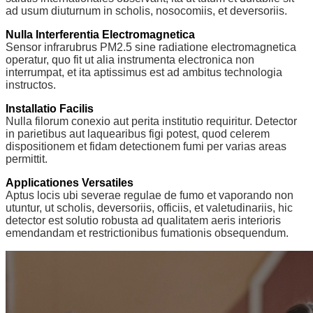
ad usum diuturnum in scholis, nosocomiis, et deversoriis.
Nulla Interferentia Electromagnetica
Sensor infrarubrus PM2.5 sine radiatione electromagnetica
operatur, quo fit ut alia instrumenta electronica non
interrumpat, et ita aptissimus est ad ambitus technologia
instructos.
Installatio Facilis
Nulla filorum conexio aut perita institutio requiritur. Detector
in parietibus aut laquearibus figi potest, quod celerem
dispositionem et fidam detectionem fumi per varias areas
permittit.
Applicationes Versatiles
Aptus locis ubi severae regulae de fumo et vaporando non
utuntur, ut scholis, deversoriis, officiis, et valetudinariis, hic
detector est solutio robusta ad qualitatem aeris interioris
emendandam et restrictionibus fumationis obsequendum.