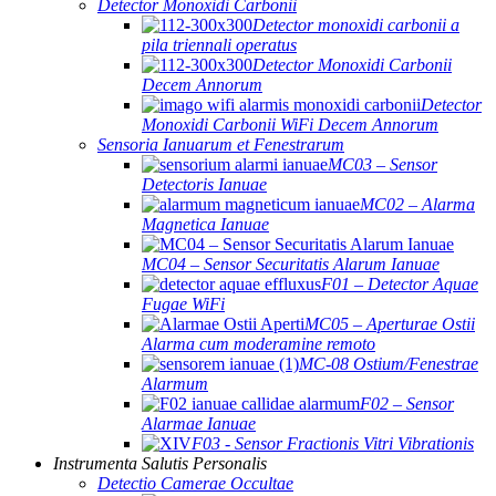
Detector Monoxidi Carbonii
Detector monoxidi carbonii a
pila triennali operatus
Detector Monoxidi Carbonii
Decem Annorum
Detector
Monoxidi Carbonii WiFi Decem Annorum
Sensoria Ianuarum et Fenestrarum
MC03 – Sensor
Detectoris Ianuae
MC02 – Alarma
Magnetica Ianuae
MC04 – Sensor Securitatis Alarum Ianuae
F01 – Detector Aquae
Fugae WiFi
MC05 – Aperturae Ostii
Alarma cum moderamine remoto
MC-08 Ostium/Fenestrae
Alarmum
F02 – Sensor
Alarmae ​​Ianuae
F03 - Sensor Fractionis Vitri Vibrationis
Instrumenta Salutis Personalis
Detectio Camerae Occultae