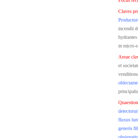
Focus rect
Claves pr
Productor
incendii d
hydrantes 
in micro-s
Areae clav
et societa
venditionu
oblectamen
principal
Quaestione
detectoru
fluxus lum
generis fi
obsignatio