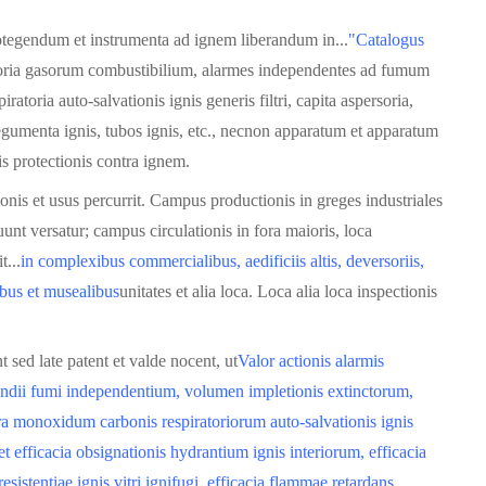
rotegendum et instrumenta ad ignem liberandum in...
"Catalogus
toria gasorum combustibilium, alarmes independentes ad fumum
ratoria auto-salvationis ignis generis filtri, capita aspersoria,
 tegumenta ignis, tubos ignis, etc., necnon apparatum et apparatum
is protectionis contra ignem.
ionis et usus percurrit. Campus productionis in greges industriales
unt versatur; campus circulationis in fora maioris, loca
t...
in complexibus commercialibus, aedificiis altis, deversoriis,
libus et musealibus
unitates et alia loca. Loca alia loca inspectionis
 sed late patent et valde nocent, ut
Valor actionis alarmis
endii fumi independentium, volumen impletionis extinctorum,
tra monoxidum carbonis respiratoriorum auto-salvationis ignis
 et efficacia obsignationis hydrantium ignis interiorum, efficacia
esistentiae ignis vitri ignifugi, efficacia flammae retardans