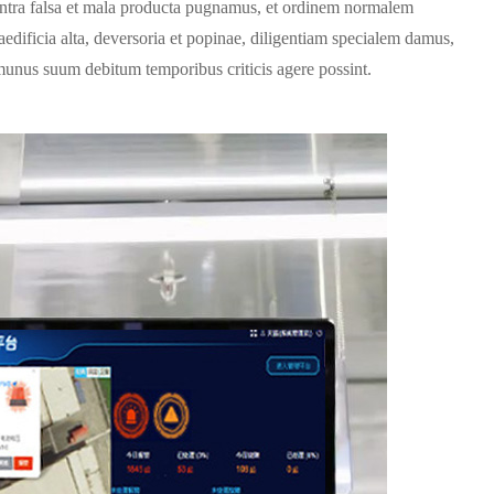
ontra falsa et mala producta pugnamus, et ordinem normalem
edificia alta, deversoria et popinae, diligentiam specialem damus,
 munus suum debitum temporibus criticis agere possint.