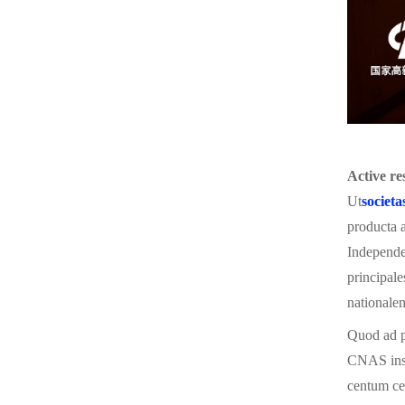
Active re
Ut
societa
producta a
Independe
principale
nationale
Quod ad p
CNAS inst
centum cen