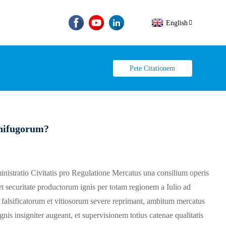
English
Pete Citationem
ARIZA PengCa Tigert S1
 decem annos
Decem annos interconnectus fumi detector
F01 – Detector Aquae Fugae WiFi
F03 - Sensor Fractionis Vitri Vibrationis
B500 – Tuya Securitas Personalis Intelligentis
gnifugorum?
inistratio Civitatis pro Regulatione Mercatus una consilium operis
et securitate productorum ignis per totam regionem a Iulio ad
s falsificatorum et vitiosorum severe reprimant, ambitum mercatus
is insigniter augeant, et supervisionem totius catenae qualitatis