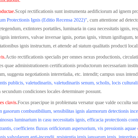
ificationis:
oductae.
Scopi rectificationis sunt instrumenta aedificiorum ad ignem p
um Protectionis Ignis (Editio Recensa 2022)"
, cum attentione ad detec
etegendum, extintores portatiles, luminaria in casu necessitatis ignis, respi
ignis interiores, valvae inversae ignis, portas ignis, vitrum ignifugum,
tationibus ignis instructum, et attende ad statum qualitatis producti local
is.
Actio rectificationis specialis per omnes nexus productionis, circulat
tes quae administrationem certificationis productorum necessariam institu
m, suggesta negotiationis interretialia, etc. intendit; campus usus intendi
tis publicis, valetudinariis, valetudinariis senum, scholis, locis cultura
ia secundum condiciones locales determinare possunt.
s clavis.
Focus praecipue in problemata versatur quae valde occulta sunt
m gasorum combustibilium, sensibilitas ignis alarmorum detectionis inc
inosus luminarium in casu necessitatis ignis, efficacia protectionis con
ltrantis, coefficiens fluxus orificiorum aspersorium, vis pressionis aquae
nis valvularum anti-incendii, resistentia ignis ianuarum ignis, integritas r