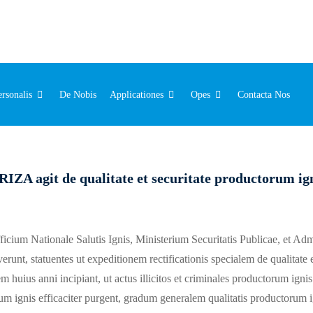
ersonalis
De Nobis
Applicationes
Opes
Contacta Nos
Fumi cum Pila Decem Annorum
exae per Triennium
li operatus
r Detectoris Ianuae
Ostii Alarma cum moderamine remoto
cultae
larma Personalis Intelligentis
 personalis
s Feminarum
Detector Fumi Wifi Decennalis
Detector Fumi Triennalis Pilae Operatus
Detector Monoxidi Carbonii Decem Annorum
MC02 – Alarma Magnetica Ianuae
MC-08 Ostium/Fenestrae Alarmum
Detector Anti-Speculatorius
Alarma Personalis pro mulieribus
alarmum personale cum lumine stroboscopico
Detector Fumi RF+WIFI per
Detector Monoxidi Carbonii WiFi Decem Annorum
MC04 – Sensor Securitatis Alarum Ianuae
F02 – Sensor Alarmae ​​Ianuae
Alarma Securitatis Personalis
IZA agit de qualitate et securitate productorum i
icium Nationale Salutis Ignis, Ministerium Securitatis Publicae, et Adm
runt, statuentes ut expeditionem rectificationis specialem de qualitate 
huius anni incipiant, ut actus illicitos et criminales productorum igni
m ignis efficaciter purgent, gradum generalem qualitatis productorum ign