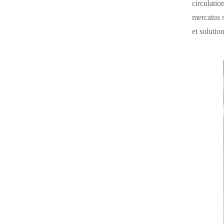
circulati
mercatus s
et solutio