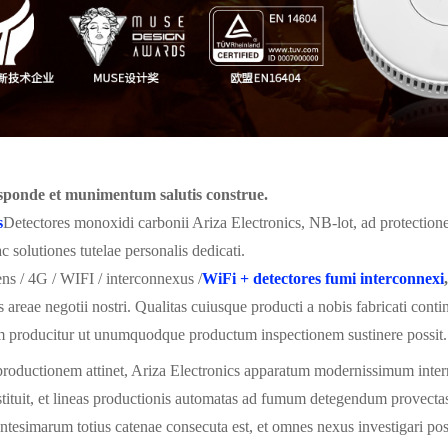
sponde et munimentum salutis construe.
s
Detectores monoxidi carbonii Ariza Electronics, NB-lot, ad protection
c solutiones tutelae personalis dedicati.
ns / 4G / WIFI / interconnexus /
WiFi + detectores fumi interconnexi
s areae negotii nostri. Qualitas cuiusque producti a nobis fabricati co
m producitur ut unumquodque productum inspectionem sustinere possit.
roductionem attinet, Ariza Electronics apparatum modernissimum intern
ituit, et lineas productionis automatas ad fumum detegendum provectas
tesimarum totius catenae consecuta est, et omnes nexus investigari pos