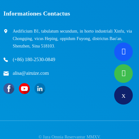
Informationes Contactus
Aedificium B1, tabulatum secundum, in horto industriali Xinfu, via
Chongqing, vicus Heping, oppidum Fuyong, districtus Bao'an,
Shenzhen, Sina 518103.
(+86) 180-2530-0849
alisa@airuize.com
© Iura Omnia Reservantur MMXV.