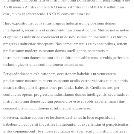
Intelligentium, Securitatis et Instrumentorum Domesticorum Hong Kongi a die
XVIII mensis Aprilis ad diem XXI mensis Aprilis anni MMXXIV adfuturum
esse, et vos in tabernaculo 1NXXVI conventurum esse.
Haec expositio fiet conventus magnus industriarum globalium domus
intelligentis, securitatis et instrumentorum domesticorum. Multae notae notae
et optimates industriae convenient ut de novissimis inclinationibus et futuro
progressu industriae disceptant. Nos, tamquam unus ex expositoribus, seriem
productorum modernissimorum domus intelligentis, securitatis et
instrumentorum domesticorum ad exhibitionem adferemus ut vobis perfectam
technologiae et vitae coniunctionem ostendamus.
Per quadriduanam exhibitionem, occasionem habebitis ut venustatem
productorum nostrorum recentissimorum oculis vestris videatis et cum peritis
nostris colloquia et disputationes profundas habeatis. Credimus nos, per
coniunctas operas, progressum industriarum domus intelligentis, securitatis et
instrumentorum domesticorum promoturos esse et vobis experientiam vitae
commodiorem, iucundiorem et tutiorem allaturos esse.
Praeterea, multae actiones et lectiones excitantes in loco expositionis
habebuntur, ubi periti industriae invitabuntur ut experientias et perspicientias
utiles communicent. Te sincere invitamus ut tabernaculum nostrum visites et