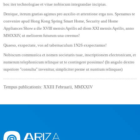
hoc iter technologiae et vitae nobiscum integrandae incipias.
Denique, iterum gratias agimus pro auxilio et attentione erga nos. Speramus te
convenire apud Hong Kong Spring Smart Home, Security and Home
Appliances Show a die XVIII mensis Aprilis ad diem XXI mensis Aprilis, anno
MMXXIV, ut meliorem futurum una creemus!
Quaeso, exspectate, vos ad tabernaculum 1N26 exspectamus!
Nobiscum communica et nomen societatis tuae, inscriptionem electronicam, et
numerum telephonicum relinque ut te contingere possimus! (In angulo dextro
superiore "consulta" invenitur, simpliciter preme ut nuntium relinquas)
Tempus publicationis: XXIII Februarii, MMXXIV