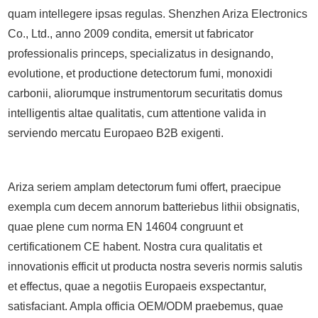
quam intellegere ipsas regulas. Shenzhen Ariza Electronics
Co., Ltd., anno 2009 condita, emersit ut fabricator
professionalis princeps, specializatus in designando,
evolutione, et productione detectorum fumi, monoxidi
carbonii, aliorumque instrumentorum securitatis domus
intelligentis altae qualitatis, cum attentione valida in
serviendo mercatu Europaeo B2B exigenti.
Ariza seriem amplam detectorum fumi offert, praecipue
exempla cum decem annorum batteriebus lithii obsignatis,
quae plene cum norma EN 14604 congruunt et
certificationem CE habent. Nostra cura qualitatis et
innovationis efficit ut producta nostra severis normis salutis
et effectus, quae a negotiis Europaeis exspectantur,
satisfaciant. Ampla officia OEM/ODM praebemus, quae