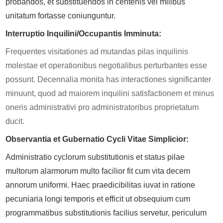
probandos, et substituendos in centenis vel milibus
unitatum fortasse coniunguntur.
Interruptio Inquilini/Occupantis Imminuta:
Frequentes visitationes ad mutandas pilas inquilinis
molestae et operationibus negotialibus perturbantes esse
possunt. Decennalia monita has interactiones significanter
minuunt, quod ad maiorem inquilini satisfactionem et minus
oneris administrativi pro administratoribus proprietatum
ducit.
Observantia et Gubernatio Cycli Vitae Simplicior:
Administratio cyclorum substitutionis et status pilae
multorum alarmorum multo facilior fit cum vita decem
annorum uniformi. Haec praedicibilitas iuvat in ratione
pecuniaria longi temporis et efficit ut obsequium cum
programmatibus substitutionis facilius servetur, periculum