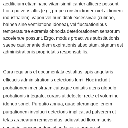
aedificium etiam hanc vitam significanter afficere possunt.
Loca pulveris altis (e.g., prope constructionem vel actionem
industrialem), vapori vel humiditati excessivae (culinae,
balnea sine ventilatione idonea), vel fluctuationibus
temperaturae extremis obnoxia deteriorationem sensorum
accelerare possunt. Ergo, modus proactivus substitutionis,
saepe cautior ante diem expirationis absolutum, signum est
administrationis proprietatis responsabilis.
Cura regularis et documentata est alius lapis angularis
efficacis administrationis detectoris fumi. Hoc includit
probationem menstruam cuiusque unitatis utens globulo
probationis integrato, curans ut detector recte et volumine
idoneo sonet. Purgatio annua, quae plerumque lenem
purgationem involucri detectoris implicat ad pulverem et
telas aranearum removendas, adiuvat ad fluxum aeris
sensoris conservandum et ad falsas alarmas vel