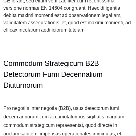
CE ferant, sed etiam verificabiliter cum recentissima
versione normae EN 14604 congruant. Haec diligentia
debita maximi momenti est ad observationem legaliam,
validitatem assecurationis, et, quod est maximi momenti, ad
efficax incolarum aedificiorum tutelam.
Commodum Strategicum B2B
Detectorum Fumi Decennalium
Diuturnorum
Pro negotiis inter negotia (B2B), usus detectorum fumi
decem annorum cum accumulatoribus sigillatis magnum
commodum strategicum repraesentat, quod directe in
auctam salutem, impensas operationales imminutas, et