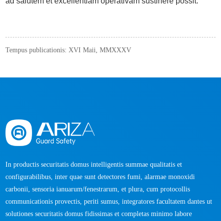
ad salutem et excellentiam operativam sustinere possit.
Tempus publicationis: XVI Maii, MMXXXV
In productis securitatis domus intelligentis summae qualitatis et
configurabilibus, inter quae sunt detectores fumi, alarmae ​​monoxidi
carbonii, sensoria ianuarum/fenestrarum, et plura, cum protocollis
communicationis provectis, periti sumus, integratores facultatem dantes ut
solutiones securitatis domus fidissimas et completas minimo labore