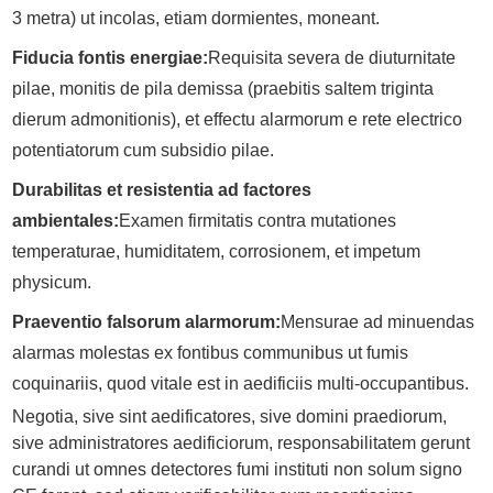
3 metra) ut incolas, etiam dormientes, moneant.
Fiducia fontis energiae:
Requisita severa de diuturnitate
pilae, monitis de pila demissa (praebitis saltem triginta
dierum admonitionis), et effectu alarmorum e rete electrico
potentiatorum cum subsidio pilae.
Durabilitas et resistentia ad factores
ambientales:
Examen firmitatis contra mutationes
temperaturae, humiditatem, corrosionem, et impetum
physicum.
Praeventio falsorum alarmorum:
Mensurae ad minuendas
alarmas molestas ex fontibus communibus ut fumis
coquinariis, quod vitale est in aedificiis multi-occupantibus.
Negotia, sive sint aedificatores, sive domini praediorum,
sive administratores aedificiorum, responsabilitatem gerunt
curandi ut omnes detectores fumi instituti non solum signo