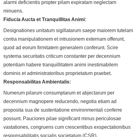
alarmi deficientis propter pilam expiratam neglectam
minuens.
Fiducia Aucta et Tranquillitas Animi:
Designationes unitatum sigillatarum saepe maiorem tutelam
contra manipulationem et intrusionem externam offerunt,
quod ad eorum firmitatem generalem conferunt. Scire
systema securitatis criticum constanter per decennium
potentiam habere tranquillitatem animi inestimabilem
dominis et administratoribus proprietatum praebet.
Responsabilitas Ambientalis:
Numerum pilarum consumptarum et abjectarum per
decennium magnopere reducendo, negotia etiam ad
proposita sua de sustentatione environmentali conferre
possunt. Pauciores pilae significant minus periculosae
vastationes, congruens cum crescentibus exspectationibus
responsabilitatis socialis societatum (CSR).