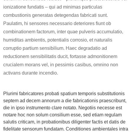
ionizatione fundatis – qui ad minimas particulas
combustionis generatas detegendas fabricati sunt.
Paulatim, hi sensores necessario deteriores fiunt ob
combinationem factorum, inter quae pulveris accumulatio,
humiditas ambientis, potentialis corrosio, et naturalis
corruptio partium sensibilium. Haec degradatio ad
reductionem sensibilitatis ducit, fortasse admonitionem
crucialem morans vel, in pessimis casibus, omnino non
activans durante incendio.
Plurimi fabricatores probati spatium temporis substitutionis
septem ad decem annorum a die fabricationis praescribunt,
die in ipso instrumento clare notato. Negotiis necesse est
notare hoc non solum consilium esse, sed etiam regulam
salutis criticam, in probationibus diligenter factis et datis de
fidelitate sensorum fundatam. Conditiones ambientales intra