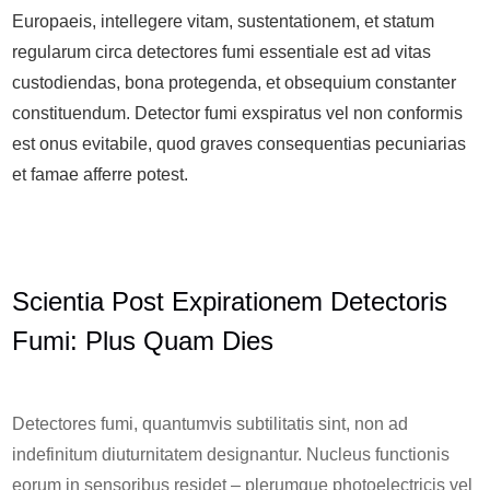
Europaeis, intellegere vitam, sustentationem, et statum
regularum circa detectores fumi essentiale est ad vitas
custodiendas, bona protegenda, et obsequium constanter
constituendum. Detector fumi exspiratus vel non conformis
est onus evitabile, quod graves consequentias pecuniarias
et famae afferre potest.
Scientia Post Expirationem Detectoris
Fumi: Plus Quam Dies
Detectores fumi, quantumvis subtilitatis sint, non ad
indefinitum diuturnitatem designantur. Nucleus functionis
eorum in sensoribus residet – plerumque photoelectricis vel