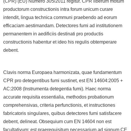
(CPR) (EU) Numero 305/2011 regitur. CPR liberum motum
productorum constructionis intra forum unicum curare
intendit, lingua technica communi praebendo ad eorum
efficaciam aestimandam. Detectores fumi ad institutionem
permanentem in aedificiis destinati pro productis
constructionis habentur et ideo his regulis obtemperare
debent.
Clavis norma Europaea harmonizata, quae fundamentum
CPR pro detegentibus fumi sustinet, est EN 14604:2005 +
AC:2008 (Instrumenta detegentia fumi). Haec norma
accurate requisita essentialia, methodos probationum
comprehensivas, criteria perfunctionis, et instructiones
fabricatoris singulares, quibus detectores fumi satisfacere
debent, delineat. Obsequium cum EN 14604 non est
facultativum; est praerequisitum necessarium ad signum CE